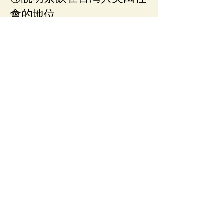
會的地位
題目解答
1
問題描述
統整文本要點以推論出主旨、共
通性原則
本試題通過率
0.74
NA