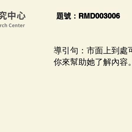
​題號：RMD003006
導引句：市面上到處
你來幫助她了解內容