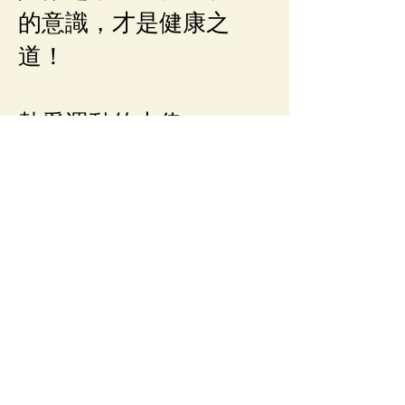
的意識，才是健康之
道！
熱愛運動的大偉
問題與選項
在「疫情籠罩下的自由」一文第
二段，作者提到「人人戴口罩，
至少能減少他們染病的風
險。」。「他們」指的是下列哪
一類人?
①無所畏懼的人
②無症狀感染者
③健康的人